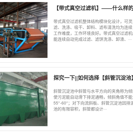
【带式真空过滤机】——什么样
带式真空过滤机整体结构模块化设计，可灵
滤、洗涤、吸干、卸料、滤布清洗均为连续
工作难度，工作环境良好。带式真空过滤机
能连续自动完成过滤、滤饼洗涤、卸渣、···
探究一下||如何选择【斜管沉淀
斜管沉淀池中斜管与水平方向的夹角称为倾
使污泥能自动滑下排泥通畅，倾斜角值不能
55°-60°；对下向流斜板、斜管沉淀池因排
池的有限容积，斜管都设计···