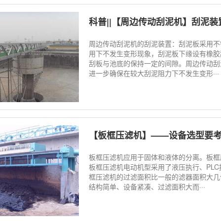
科普||【周边传动刮泥机】刮泥装
周边传动刮泥机的刮泥装置：刮泥板采用不
用下不发生变形现象，刮泥板下缘设有橡胶
刮板与池底的保持一定的间隙。周边传动刮
进一步确保在较大刮泥阻力下不发生变形···
【板框压滤机】——设备选型要
板框压滤机应用于固体和液体的分离。板框
板框压滤机电动机型采用了液压执行、PL
框压滤机的过滤面积比一般的滤器面积大几
结构简单、设备紧凑、过滤面积大而···