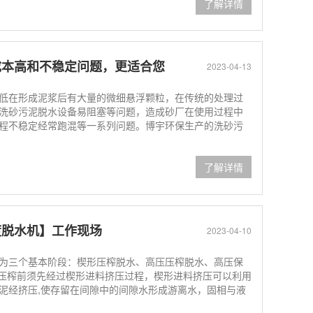
了解详情
成本高和不稳定问题，更适合您
2023-04-13
低在形成泥浆后有大量的微细悬浮颗粒，在传统的处理过
洗砂污泥脱水设备易阻塞等问题，造成砂厂在使用过程中
程不稳定经常跑混等一系列问题。博宇环保生产的洗砂污
了解详情
度脱水机】工作现场
2023-04-10
为三个基本阶段：楔形压榨脱水、高压压榨脱水、高压保
压压榨前须先经过楔形进料挤压过程，楔形进料挤压可以利用
泥经挤压,使存留在间隙中的间隙水形成游离水，固相与液