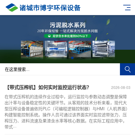
【带式压榨机】如何实时监控运行状态？
2026-08-03
在带式压榨机的连续作业过程中，运行监控与参数动态调整是保障
出汁率与设备稳定性的关键环节。从客观的技术分析来看，现代大
型压榨设备普遍依托PLC（可编程逻辑控制器）与HMI（人机界面）
构建智能控制系统。操作人员可通过该界面实时监控滤带张力、压
榨压力、进料流速及果渣含水率等核心数据。在实际工程应用中，
带式···