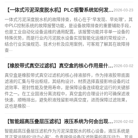
【一体式污泥深度脱水机】PLC报警系统如何发挥作用？
2026-03-23
一体式污泥深度脱水机的故障排查，核心在于“早发现、早处理”，其
中PLC控制系统的故障报警功能，是设备故障排查的重要辅助手段，
也是工业自动化设备运维的通用配置。该报警功能并非单一设备的
特殊优势，而是行业内污泥脱水设备实现智能化运维的常规设计，
结合行业实操规范、技术分析及应用案例，可客观了解其在故障排
查···
【橡胶带式真空过滤机】真空盒的核心作用是什么？
2026-03-02
真空盒是橡胶带式真空过滤机的核心排液部件，作为排液胶带底面
滤液的汇集与导出枢纽，其结构设计、材质选择直接影响设备的过
滤效率、密封性能及使用寿命，是保障设备连续稳定运行的关键部
件之一。在工业固液分离流程中，真空盒的合理设计的可确保滤液
快速、顺畅排出，避免积液残留影响真空度，进而保障过滤效果，
这也是橡胶···
【智能超高压叠层压滤机】液压系统为何会出现过热？
2026-02-02
智能超高压叠层压滤机作为污泥深度脱水的核心设备，液压系统是
其正常运转的“动力心脏”，负责提供设备压滤所需的高压动力，其运