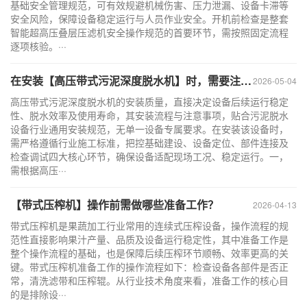
基础安全管理规范，可有效规避机械伤害、压力泄漏、设备卡滞等
安全风险，保障设备稳定运行与人员作业安全。开机前检查是整套
智能超高压叠层压滤机安全操作规范的首要环节，需按照固定流程
逐项核验。···
在安装【高压带式污泥深度脱水机】时，需要注意哪些事项？
2026-05-04
高压带式污泥深度脱水机的安装质量，直接决定设备后续运行稳定
性、脱水效率及使用寿命，其安装流程与注意事项，贴合污泥脱水
设备行业通用安装规范，无单一设备专属要求。在安装该设备时，
需严格遵循行业施工标准，把控基础建设、设备定位、部件连接及
检查调试四大核心环节，确保设备适配现场工况、稳定运行。一，
需根据高压···
【带式压榨机】操作前需做哪些准备工作？
2026-04-13
带式压榨机是果蔬加工行业常用的连续式压榨设备，操作流程的规
范性直接影响果汁产量、品质及设备运行稳定性，其中准备工作是
整个操作流程的基础，也是保障后续压榨环节顺畅、效率更高的关
键。带式压榨机准备工作的操作流程如下：检查设备各部件是否正
常，清洗滤带和压榨辊。从行业技术角度来看，准备工作的核心目
的是排除设···