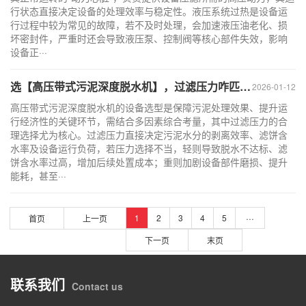
行状态直接决定设备的处理效率与稳定性。液压系统过热是设备运
行过程中较为常见的故障，若不及时处理，会加速液压油老化、损
坏密封件，严重时还会导致液压泵、控制阀等核心部件失效，影响
设备正···
选【高压带式污泥深度脱水机】，过滤压力咋匹配？
2026-01-12
高压带式污泥深度脱水机的设备选型是保障污泥处理效果、提升运
行经济性的关键环节，需结合多因素综合考量，其中过滤压力的合
理选择尤为核心。过滤压力直接决定污泥水分的剥离效率、滤饼含
水率及设备运行负荷，若压力选择不当，轻则导致脱水不达标、滤
饼含水率过高，增加后续处置成本；重则加剧设备部件磨损、提升
能耗，甚至···
···
1
2
3
4
5
首页
上一页
下一页
末页
联系我们
Contact us