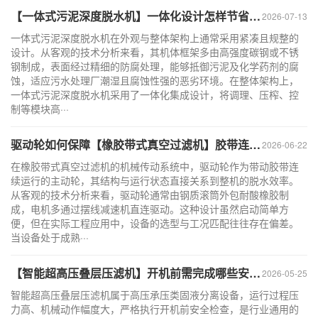
【一体式污泥深度脱水机】一体化设计怎样节省占地面积？
2026-07-13
一体式污泥深度脱水机在外观与整体架构上通常采用紧凑且规整的
设计。从客观的技术分析来看，其机体框架多由高强度碳钢或不锈
钢制成，表面经过精细的防腐处理，能够抵御污泥及化学药剂的腐
蚀，适应污水处理厂潮湿且腐蚀性强的恶劣环境。在整体架构上，
一体式污泥深度脱水机采用了一体化集成设计，将调理、压榨、控
制等模块高···
驱动轮如何保障【橡胶带式真空过滤机】胶带连续稳定运行？
2026-06-22
在橡胶带式真空过滤机的机械传动系统中，驱动轮作为带动胶带连
续运行的主动轮，其结构与运行状态直接关系到整机的脱水效率。
从客观的技术分析来看，驱动轮通常由钢质滚筒外包耐酸橡胶制
成，电机多通过摆线减速机直连驱动。这种设计虽然启动简单方
便，但在实际工程应用中，设备的选型与工况匹配往往存在偏差。
当设备处于成熟···
【智能超高压叠层压滤机】开机前需完成哪些安全检查项目？
2026-05-25
智能超高压叠层压滤机属于高压承压类固液分离设备，运行过程压
力高、机械动作幅度大，严格执行开机前安全检查，是行业通用的