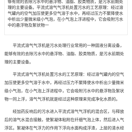
够有效的去除污水中的悬浮物、油脂、胶类物质，是污水前期处
理的主要设备。平流式溶气气浮机处置污水的工艺原理：经过溶
气罐内的空气加压使更多空气溶于水中，再经过压力不聚降使水
中析出少量微米级小气泡，在小气泡上浮进程中，它会吸附污水
中的悬浮物及絮状物一
平流式溶气气浮机
是污水处理行业常用的一种固液分离设备，
能够有效的去除污水中的悬浮物、油脂、胶类物质，是污水前期处
理的主要设备。
平流式溶气气浮机
处置污水的工艺原理：经过溶气罐内的空气
加压使更多空气溶于水中，再经过压力不聚降使水中析出少量微米
级小气泡，在小气泡上浮进程中，它会吸附污水中的悬浮物及絮状
物一同上浮，溶气气浮机就是经过这种原理来完成净化水质的。
经加药反响后的污水进入
平流式溶气气浮机
的混合区，与释放
后的溶气水混合接触，使絮凝体粘附在纤细气泡上体，然后进入气
浮区。絮凝体在气浮力的作用下浮向水面构成浮渣，上层的清水经