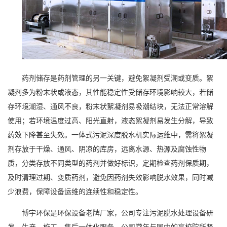
药剂储存是药剂管理的另一关键，避免絮凝剂受潮或变质。絮
凝剂多为粉末状或液态，其性能稳定性受储存环境影响较大，若储
存环境潮湿、通风不良，粉末状絮凝剂易吸潮结块，无法正常溶解
使用；若环境温度过高、阳光直射，液态絮凝剂易发生分解，导致
药效下降甚至失效。
一体式污泥深度脱水机
实际运维中，需将絮凝
剂存放于干燥、通风、阴凉的库房，远离水源、热源及腐蚀性物
质，分类存放不同类型的药剂并做好标识，定期检查药剂保质期，
及时清理过期、变质药剂，避免因药剂失效影响脱水效果，同时减
少浪费，保障设备运维的连续性和稳定性。
博宇环保
是环保设备老牌厂家，公司专注污泥脱水处理设备研
发、生产、施工、售后一体化服务。公司常年与国内的高校院所紧