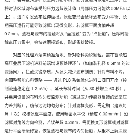
榨时该区域滤布承受的压力远超设计值（局部压力可能达 50MPa 以
上），进而引发滤布拉伸破损。滤框变形会破坏滤布受力平衡：长
期高压运行可能导致滤框出现微变形，若滤框平面度偏差超
0.2mm，滤框与滤布的接触将从 “面接触” 变为 “点接触”，压榨时接
触点压力集中，会快速磨损滤布，形成条状破损。
对应的处理方法需精准落地：针对物料尖锐颗粒，需在
智能超
高压叠层压滤机
进料前端增设预处理环节（如加装孔径 0.5mm 的过
滤筛网），拦截尖锐杂质，从源头减少滤布划伤；针对布料不均，
需调整智能布料策略 —— 通过 PLC 系统优化进料口阀门开度（控
制流速稳定在 1-2m³/h）、延长布料时间（从 30 秒增至 60 秒），
并启用设备的布料均匀度监测功能（通过压力传感器反馈的滤室压
力差判断），确保污泥均匀分布；针对滤框变形，需定期（建议每
月 1 次）校核滤框平面度，使用精密水平仪（精度 0.02mm/m）沿
滤框对角线方向检测，若误差超 0.2mm，需更换变形滤框或对滤框
进行平面研磨修复，恢复滤框与滤布的均匀接触，从根本上解决滤