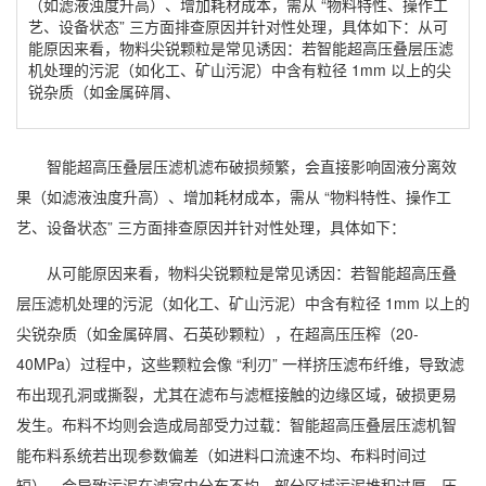
（如滤液浊度升高）、增加耗材成本，需从 “物料特性、操作工
艺、设备状态” 三方面排查原因并针对性处理，具体如下：从可
能原因来看，物料尖锐颗粒是常见诱因：若智能超高压叠层压滤
机处理的污泥（如化工、矿山污泥）中含有粒径 1mm 以上的尖
锐杂质（如金属碎屑、
智能超高压叠层压滤机
滤布破损频繁，会直接影响固液分离效
果（如滤液浊度升高）、增加耗材成本，需从 “物料特性、操作工
艺、设备状态” 三方面排查原因并针对性处理，具体如下：
从可能原因来看，物料尖锐颗粒是常见诱因：若
智能超高压叠
层压滤机
处理的污泥（如化工、矿山污泥）中含有粒径 1mm 以上的
尖锐杂质（如金属碎屑、石英砂颗粒），在超高压压榨（20-
40MPa）过程中，这些颗粒会像 “利刃” 一样挤压滤布纤维，导致滤
布出现孔洞或撕裂，尤其在滤布与滤框接触的边缘区域，破损更易
发生。布料不均则会造成局部受力过载：
智能超高压叠层压滤机
智
能布料系统若出现参数偏差（如进料口流速不均、布料时间过
短），会导致污泥在滤室内分布不均，部分区域污泥堆积过厚，压